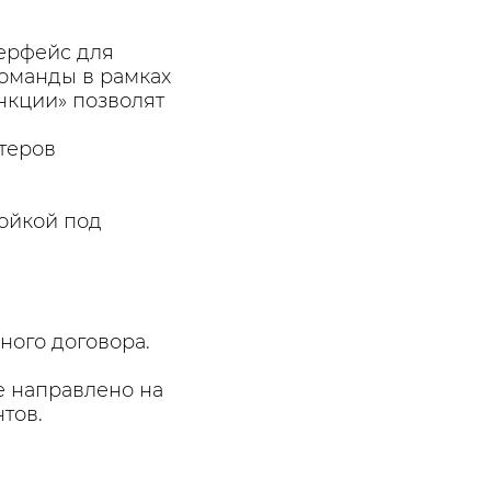
терфейс для
оманды в рамках
нкции» позволят
теров
ойкой под
ного договора.
е направлено на
тов.