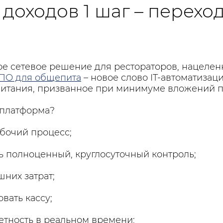
доходов 1 шаг – переход
ое сетевое решение для рестораторов, нацеленн
ПО для общепита
– новое слово IT-автоматизац
итания, призванное при минимуме вложений п
 платформа?
абочий процесс;
ь полноценный, круглосуточный контроль;
них затрат;
вать кассу;
етность в реальном времени;