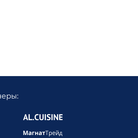
неры:
Позвонит