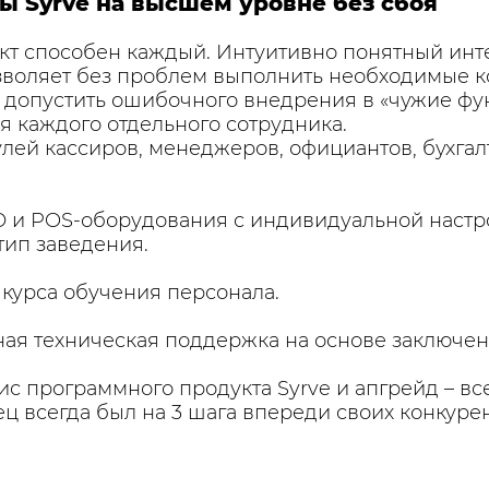
ы Syrve на высшем уровне без сбоя
укт способен каждый. Интуитивно понятный ин
зволяет без проблем выполнить необходимые к
 допустить ошибочного внедрения в «чужие фу
я каждого отдельного сотрудника.
лей кассиров, менеджеров, официантов, бухгал
О и POS-оборудования с индивидуальной настр
тип заведения.
курса обучения персонала.
ная техническая поддержка на основе заключен
ис программного продукта Syrve и апгрейд – вс
ец всегда был на 3 шага впереди своих конкурен