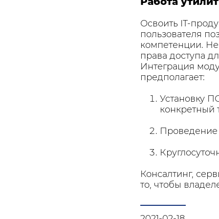
Работа утилит
Освоить IT-прод
пользователя по
компетенции. Не
права доступа дл
Интеграция моду
предполагает:
Установку П
конкретный 
Проведение 
Круглосуточ
Консалтинг, серв
то, чтобы владел
2021-02-18