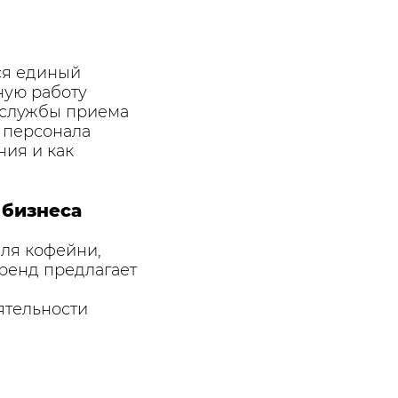
ся единый
ную работу
в службы приема
ы персонала
ния и как
 бизнеса
ля кофейни,
бренд предлагает
ятельности