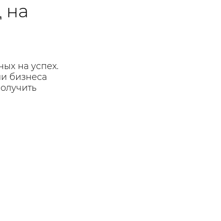
 на
ых на успех.
ии бизнеса
олучить