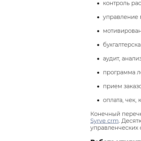
контроль ра
управление 
мотивирован
бухгалтерска
аудит, анали
программа л
прием заказо
оплата, чек, 
Конечный переч
Syrve crm
. Деся
управленческих 