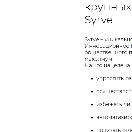
крупных 
Syrve
Syrve – уникальн
Инновационное
общественного п
максимум!
На что нацелена
упростить р
осуществлят
избежать лиш
автоматизиро
получать отч