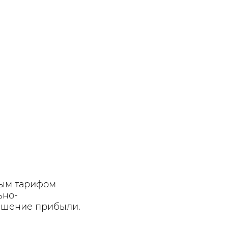
ным тарифом
ьно-
вышение прибыли.