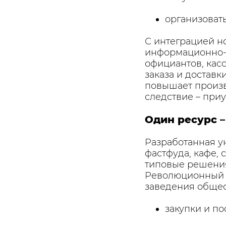
организоват
С интеграцией н
информационно-р
официантов, кас
заказа и доставк
повышает произв
следствие – при
Один ресурс 
Разработанная 
фастфуда, кафе, 
типовые решения
Революционный р
заведения общес
закупки и по