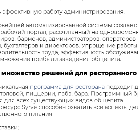
ь эффективную работу администрирования.
овейшей автоматизированной системы создает
абочий портал, рассчитанный на одновремен
сиров, барменов, администраторов, операторо
и, бухгалтеров и директоров. Упрощение работ
одительность труда, эффективность обслужива
умножение прибыли заведения общепита.
– множество решений для ресторанного
уникальная
программа для ресторана
подходит д
столовой, пиццерии, паба, бара. Программный 
 для всех существующих видов общепита.
есурс Syrve способен охватить все аспекты де
твенного питания:
ставки;