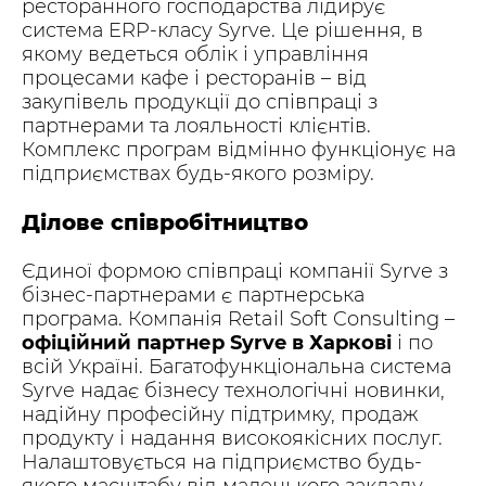
ресторанного господарства лідирує
система ERP-класу Syrve. Це рішення, в
якому ведеться облік і управління
процесами кафе і ресторанів – від
закупівель продукції до співпраці з
партнерами та лояльності клієнтів.
Комплекс програм відмінно функціонує на
підприємствах будь-якого розміру.
Ділове співробітництво
Єдиної формою співпраці компанії Syrve з
бізнес-партнерами є партнерська
програма. Компанія Retail Soft Consulting –
офіційний партнер
Syrve
в Харкові
і по
всій Україні. Багатофункціональна система
Syrve надає бізнесу технологічні новинки,
надійну професійну підтримку, продаж
продукту і надання високоякісних послуг.
Налаштовується на підприємство будь-
якого масштабу від маленького закладу