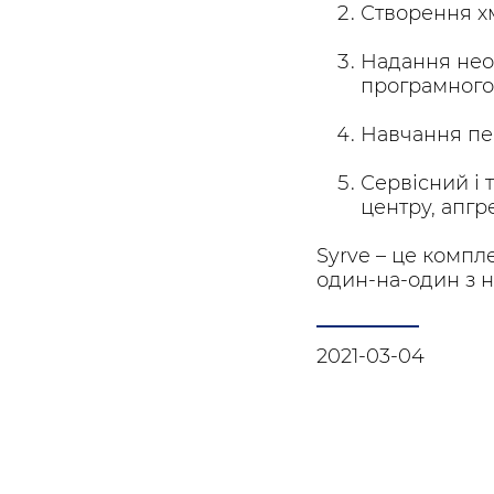
Створення х
Надання необ
програмного 
Навчання пе
Сервісний і 
центру, апгр
Syrve – це компл
один-на-один з 
2021-03-04