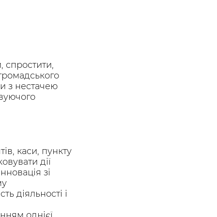
, спростити,
 громадського
и з нестачею
овуючого
ів, каси, пункту
овувати дії
нновація зі
му
ть діяльності і
нням однієї