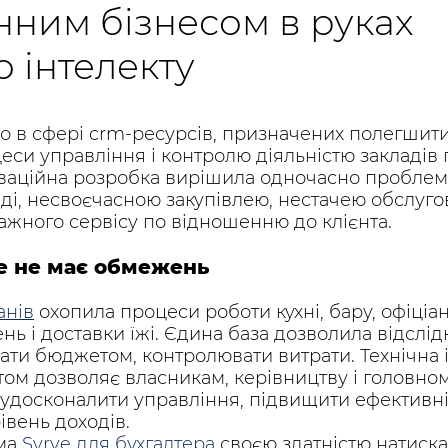
нним бізнесом в руках
 інтелекту
во в сфері crm-ресурсів, призначених полегшити
си управління і контролю діяльністю закладів
оваційна розробка вирішила одночасно проблем
аді, несвоєчасною закупівлею, нестачею обслуг
ажного сервісу по відношенню до клієнта.
e не має обмежень
анів
охопила процеси роботи кухні, бару, офіціант
ь і доставки їжі. Єдина база дозволила відслідк
ати бюджетом, контролювати витрати. Технічна і
ом дозволяє власникам, керівництву і головно
 удосконалити управління, підвищити ефективніс
івень доходів.
ема
Syrve для бухгалтера
своєю здатністю натиска