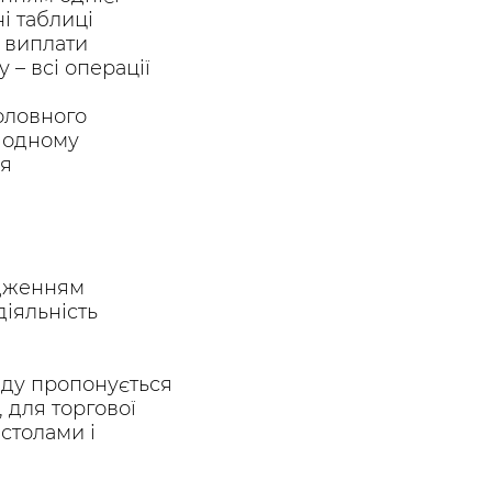
ні таблиці
о виплати
 – всі операції
оловного
в одному
ня
адженням
іяльність
ладу пропонується
, для торгової
столами і