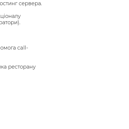
остинг сервера.
кціоналу
ратори).
омога call-
ика ресторану