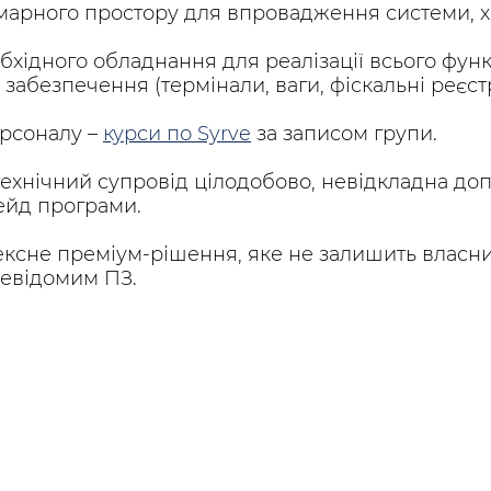
марного простору для впровадження системи, х
хідного обладнання для реалізації всього фун
забезпечення (термінали, ваги, фіскальні реєст
рсоналу –
курси по Syrve
за записом групи.
технічний супровід цілодобово, невідкладна доп
ейд програми.
ексне преміум-рішення, яке не залишить власн
невідомим ПЗ.