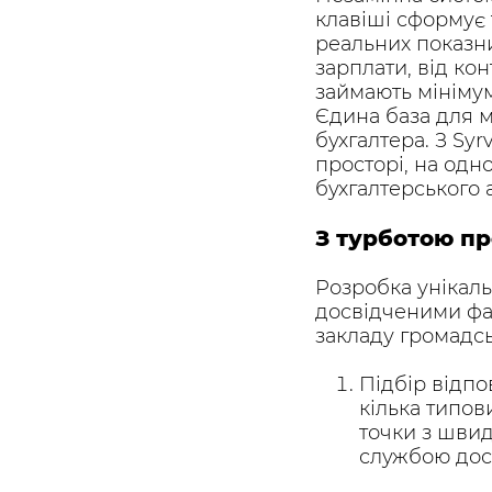
клавіші сформує т
реальних показни
зарплати, від ко
займають мінімум
Єдина база для 
бухгалтера. З Sy
просторі, на одн
бухгалтерського а
З турботою пр
Розробка унікал
досвідченими фах
закладу громадсь
Підбір відпо
кілька типов
точки з швид
службою дос