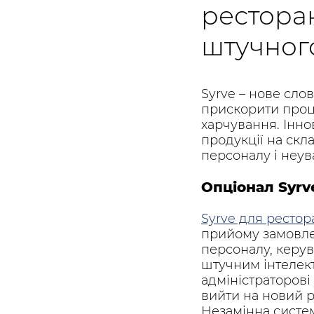
рестора
штучного
Syrve – нове сло
прискорити проце
харчування. Інн
продукції на скл
персоналу і неув
Опціонал Syrv
Syrve для рестор
прийому замовлен
персоналу, керув
штучним інтелект
адміністраторові
вийти на новий р
Незамінна сист