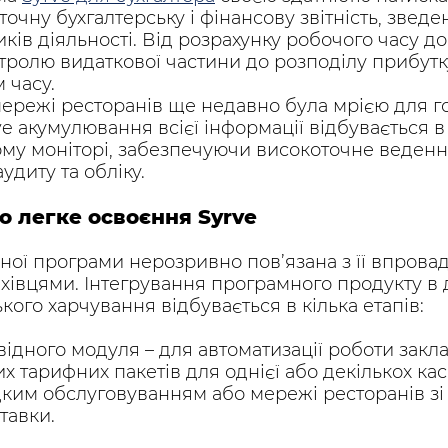
очну бухгалтерську і фінансову звітність, зведе
ків діяльності. Від розрахунку робочого часу д
нтролю видаткової частини до розподілу прибутку
 часу.
мережі ресторанів ще недавно була мрією для г
rve акумулювання всієї інформації відбувається 
ому моніторі, забезпечуючи високоточне веден
удиту та обліку.
о легке освоєння Syrve
ьної програми нерозривно пов’язана з її впров
івцями. Інтегрування програмного продукту в д
кого харчування відбувається в кілька етапів:
відного модуля – для автоматизації роботи зак
их тарифних пакетів для однієї або декількох кас
ким обслуговуванням або мережі ресторанів зі 
тавки.