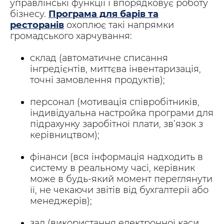
управлінські функції і впорядковує роботу
бізнесу.
Програма для барів та
ресторанів
охоплює такі напрямки
громадського харчування:
склад (автоматичне списання
інгредієнтів, миттєва інвентаризація,
точні замовлення продуктів);
персонал (мотивація співробітників,
індивідуальна настройка програми для
підрахунку заробітної плати, зв’язок з
керівництвом);
фінанси (вся інформація надходить в
систему в реальному часі, керівник
може в будь-який момент переглянути
її, не чекаючи звітів від бухгалтерії або
менеджерів);
зал (використання електронної каси