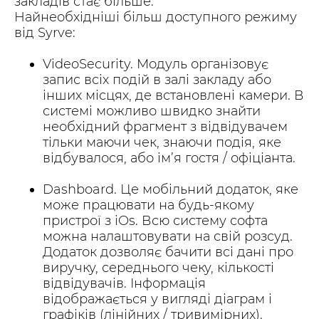
закладів стає більше.
Найнеобхідніші більш доступного режиму
від Syrve:
VideoSecurity. Модуль організовує
запис всіх подій в залі закладу або
інших місцях, де встановлені камери. В
системі можливо швидко знайти
необхідний фрагмент з відвідувачем
тільки маючи чек, знаючи подія, яке
відбувалося, або ім’я гостя / офіціанта.
Dashboard. Це мобільний додаток, яке
може працювати на будь-якому
пристрої з iOs. Всю систему софта
можна налаштовувати на свій розсуд.
Додаток дозволяє бачити всі дані про
виручку, середнього чеку, кількості
відвідувачів. Інформація
відображається у вигляді діаграм і
графіків (лінійних / тривимірних).