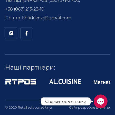
Тех. підтримка:
+38 (050) 371-21-00
,
+38 (067) 213-23-10
Пошта:
kharkivrsc@gmail.com
Позвонит
Написать в Telegram
Наші партнери:
Написать в Viber
Свяжитесь с нами
© 2020 Retail soft consulting
Сайт розробив
Diex.me